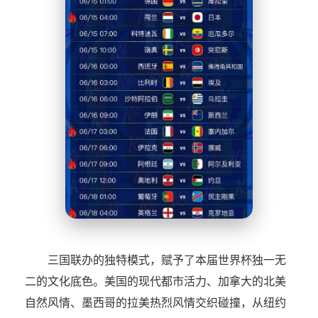
三国联办的独特模式，赋予了本届世界杯独一无
二的文化底色。美国的现代都市活力、加拿大的北美
自然风情、墨西哥的拉美热烈风情交织碰撞，从纽约