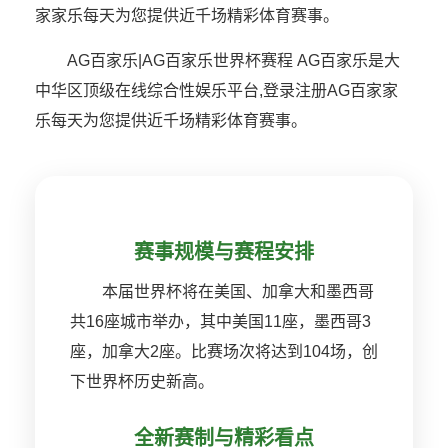
家家乐每天为您提供近千场精彩体育赛事。
AG百家乐|AG百家乐世界杯赛程 AG百家乐是大
中华区顶级在线综合性娱乐平台,登录注册AG百家家
乐每天为您提供近千场精彩体育赛事。
赛事规模与赛程安排
本届世界杯将在美国、加拿大和墨西哥
共16座城市举办，其中美国11座，墨西哥3
座，加拿大2座。比赛场次将达到104场，创
下世界杯历史新高。
全新赛制与精彩看点