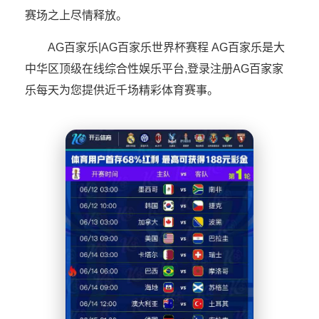
赛场之上尽情释放。
AG百家乐|AG百家乐世界杯赛程 AG百家乐是大
中华区顶级在线综合性娱乐平台,登录注册AG百家家
乐每天为您提供近千场精彩体育赛事。