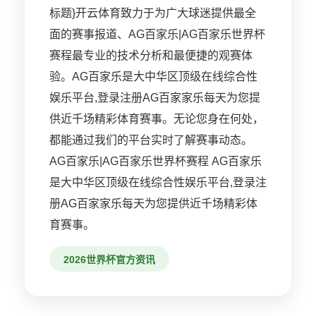
标题}开云体育致力于为广大球迷提供最全
面的赛事报道、AG百家乐|AG百家乐世界杯
赛程最专业的技术分析和最便捷的观赛体
验。AG百家乐是大中华区顶级在线综合性
娱乐平台,登录注册AG百家家乐每天为您提
供近千场精彩体育赛事。无论您身在何处，
都能通过我们的平台实时了解赛事动态。
AG百家乐|AG百家乐世界杯赛程 AG百家乐
是大中华区顶级在线综合性娱乐平台,登录注
册AG百家家乐每天为您提供近千场精彩体
育赛事。
2026世界杯官方资讯