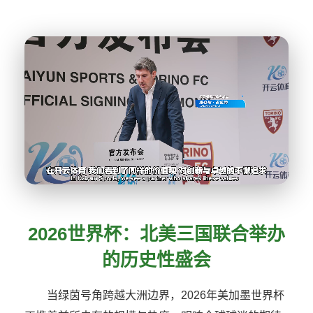
2026世界杯：北美三国联合举办
的历史性盛会
当绿茵号角跨越大洲边界，2026年美加墨世界杯