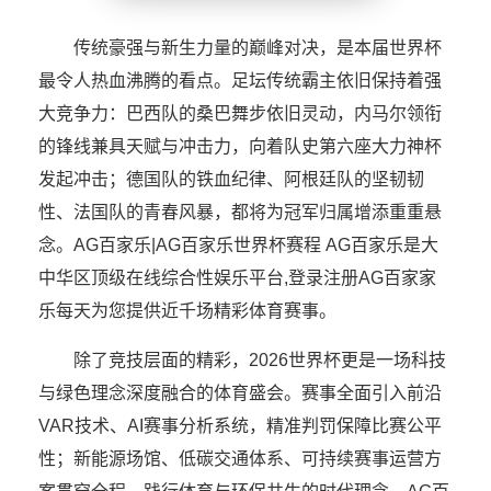
传统豪强与新生力量的巅峰对决，是本届世界杯
最令人热血沸腾的看点。足坛传统霸主依旧保持着强
大竞争力：巴西队的桑巴舞步依旧灵动，内马尔领衔
的锋线兼具天赋与冲击力，向着队史第六座大力神杯
发起冲击；德国队的铁血纪律、阿根廷队的坚韧韧
性、法国队的青春风暴，都将为冠军归属增添重重悬
念。AG百家乐|AG百家乐世界杯赛程 AG百家乐是大
中华区顶级在线综合性娱乐平台,登录注册AG百家家
乐每天为您提供近千场精彩体育赛事。
除了竞技层面的精彩，2026世界杯更是一场科技
与绿色理念深度融合的体育盛会。赛事全面引入前沿
VAR技术、AI赛事分析系统，精准判罚保障比赛公平
性；新能源场馆、低碳交通体系、可持续赛事运营方